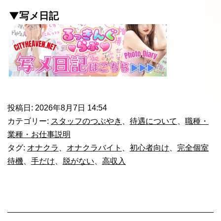
▼写メ日記
投稿日:
2026年8月7日 14:54
カテゴリー:
スタッフのつぶやき
、
待遇について
、
職種・
業種・お仕事説明
タグ:
オナクラ
、
オナクラバイト
、
初心者向け
、
完全個室
待機
、
手だけ
、
脱がない
、
高収入