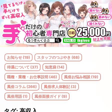
コ
ン
テ
ン
ツ
へ
ス
お知らせ (19)
スタッフのつぶやき (68)
キ
待遇について (37)
知恵袋 (14)
ッ
職種・業種・お仕事説明 (46)
風俗お悩み相談 (19)
プ
風俗コラム (266)
風俗求人体験記 (3)
風俗用語 (1)
風俗面接ガイド (9)
タグ:
高収入