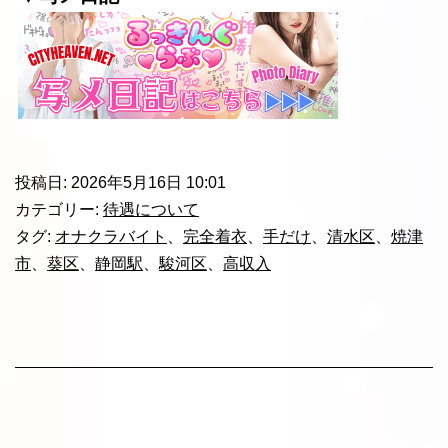
投稿日:
2026年5月16日 10:01
カテゴリー:
待遇について
タグ:
オナクラバイト
、
完全着衣
、
手だけ
、
清水区
、
焼津
市
、
葵区
、
静岡駅
、
駿河区
、
高収入