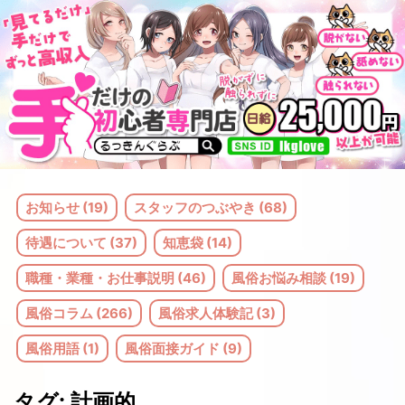
コ
ン
テ
ン
ツ
へ
ス
お知らせ (19)
スタッフのつぶやき (68)
キ
待遇について (37)
知恵袋 (14)
ッ
職種・業種・お仕事説明 (46)
風俗お悩み相談 (19)
プ
風俗コラム (266)
風俗求人体験記 (3)
風俗用語 (1)
風俗面接ガイド (9)
タグ:
計画的