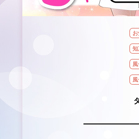
お
知
風
風