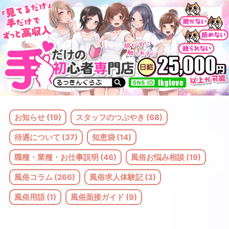
コ
ン
テ
ン
ツ
へ
ス
お知らせ (19)
スタッフのつぶやき (68)
キ
待遇について (37)
知恵袋 (14)
ッ
職種・業種・お仕事説明 (46)
風俗お悩み相談 (19)
プ
風俗コラム (266)
風俗求人体験記 (3)
風俗用語 (1)
風俗面接ガイド (9)