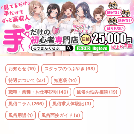
コ
ン
テ
ン
ツ
へ
ス
お知らせ (19)
スタッフのつぶやき (68)
キ
待遇について (37)
知恵袋 (14)
ッ
職種・業種・お仕事説明 (46)
風俗お悩み相談 (19)
プ
風俗コラム (266)
風俗求人体験記 (3)
風俗用語 (1)
風俗面接ガイド (9)