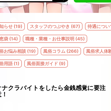
知らせ (19)
スタッフのつぶやき (67)
待遇について
恵袋 (14)
職種・業種・お仕事説明 (45)
俗お悩み相談 (19)
風俗コラム (266)
風俗求人体験記
俗用語 (1)
風俗面接ガイド (9)
オナクラバイトをしたら金銭感覚に要注
意！