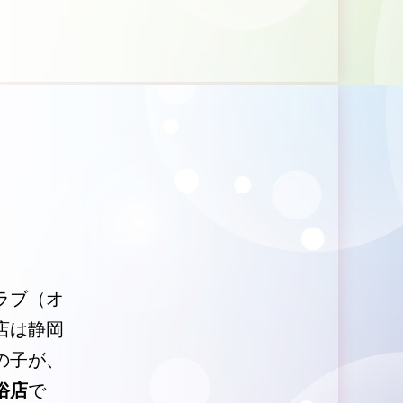
ラブ（オ
店は静岡
の子が、
俗店
で