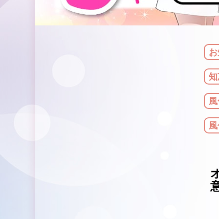
お
知
風
風