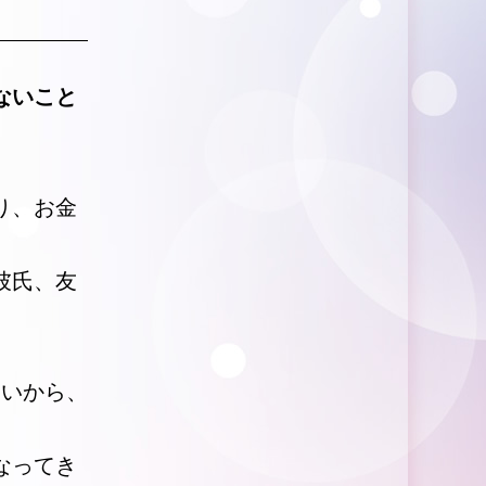
ないこと
り、お金
彼氏、友
疑いから、
なってき