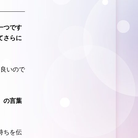
一つです
てさらに
も良いので
」の言葉
持ちを伝