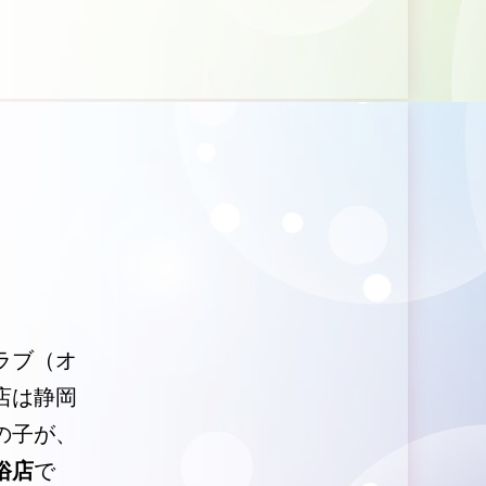
ラブ（オ
店は静岡
の子が、
俗店
で