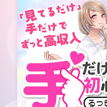
コ
ン
テ
ン
ツ
へ
ス
キ
ッ
プ