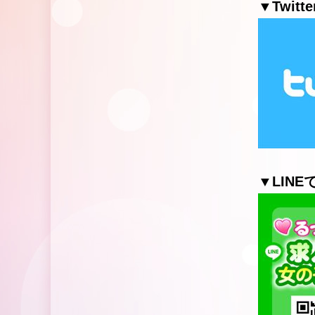
▼Twitte
▼LIN