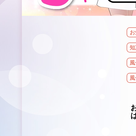
お
知
風
風