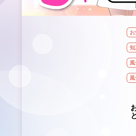
お
知
風
風