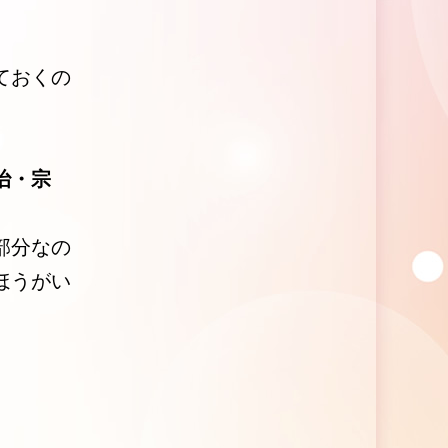
ておくの
治・宗
部分なの
ほうがい