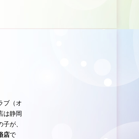
ラブ（オ
店は静岡
の子が、
俗店
で