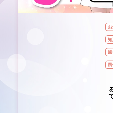
お
知
風
風